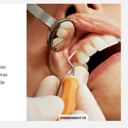
ias
onas
ede