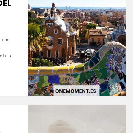
DEL
s más
a
onta a