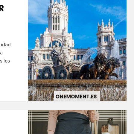
R
iudad
na
s los