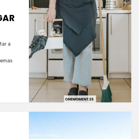
GAR
tar a
lemas