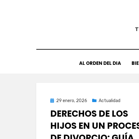
Saltar
al
contenido
T
AL ORDEN DEL DIA
BI
Publicada
29 enero, 2026
Actualidad
el
DERECHOS DE LOS
HIJOS EN UN PROCE
DE DIVORCIO: GUÍA