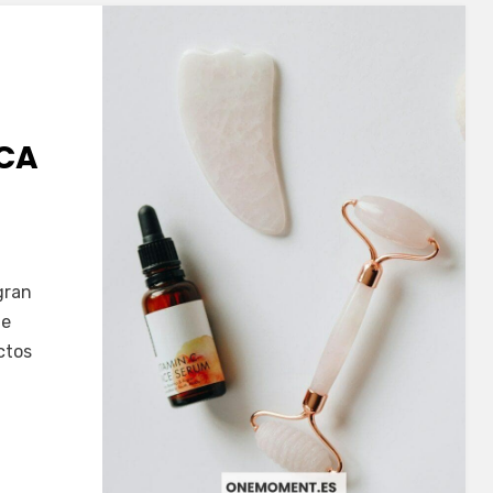
ICA
gran
ue
ctos