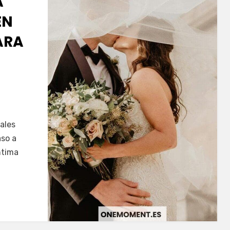
A
EN
ARA
ales
aso a
ntima