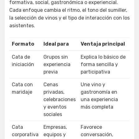
formativa, social, gastronómica o experiencial.
Cada enfoque cambia el ritmo, el tono del sumiller,
la selección de vinos y el tipo de interacción con los
asistentes.
Formato
Ideal para
Ventaja principal
Cata de
Grupos sin
Explica lo básico de
iniciación
experiencia
forma sencilla y
previa
participativa
Cata con
Cenas
Une vino y
maridaje
privadas,
gastronomía en
celebraciones
una experiencia
y eventos
más completa
sociales
Cata
Empresas,
Favorece
corporativa
equipos y
conversación,