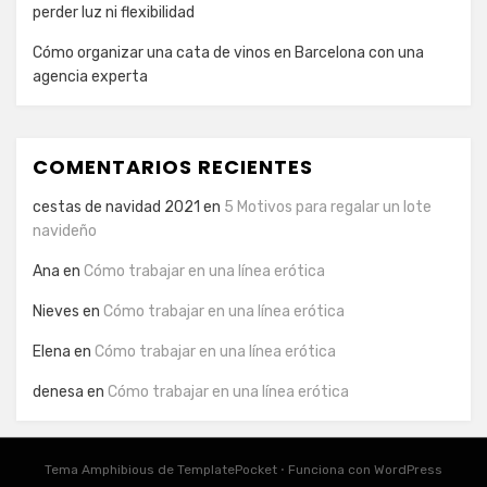
perder luz ni flexibilidad
Cómo organizar una cata de vinos en Barcelona con una
agencia experta
COMENTARIOS RECIENTES
cestas de navidad 2021
en
5 Motivos para regalar un lote
navideño
Ana
en
Cómo trabajar en una línea erótica
Nieves
en
Cómo trabajar en una línea erótica
Elena
en
Cómo trabajar en una línea erótica
denesa
en
Cómo trabajar en una línea erótica
Tema Amphibious de
TemplatePocket
⋅
Funciona con
WordPress