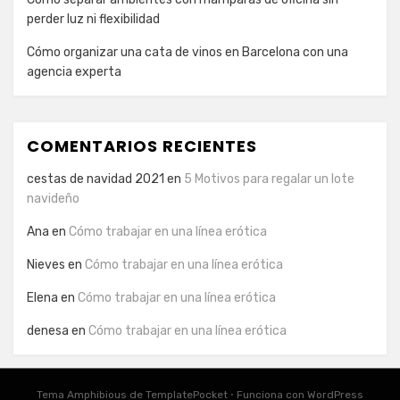
perder luz ni flexibilidad
Cómo organizar una cata de vinos en Barcelona con una
agencia experta
COMENTARIOS RECIENTES
cestas de navidad 2021
en
5 Motivos para regalar un lote
navideño
Ana
en
Cómo trabajar en una línea erótica
Nieves
en
Cómo trabajar en una línea erótica
Elena
en
Cómo trabajar en una línea erótica
denesa
en
Cómo trabajar en una línea erótica
Tema Amphibious de
TemplatePocket
⋅
Funciona con
WordPress