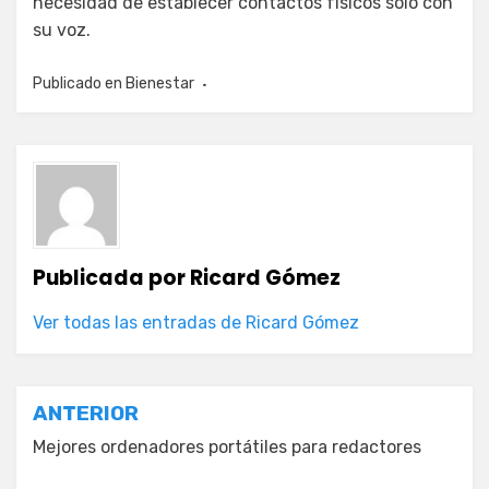
necesidad de establecer contactos físicos solo con
su voz.
Publicado en
Bienestar
Publicada por
Ricard Gómez
Ver todas las entradas de Ricard Gómez
Navegación
ANTERIOR
de
Mejores ordenadores portátiles para redactores