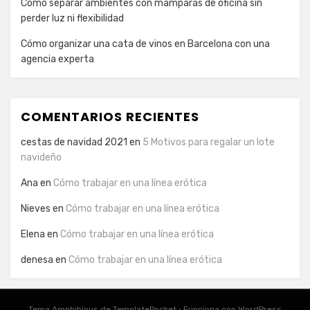
Cómo separar ambientes con mamparas de oficina sin
perder luz ni flexibilidad
Cómo organizar una cata de vinos en Barcelona con una
agencia experta
COMENTARIOS RECIENTES
cestas de navidad 2021
en
5 Motivos para regalar un lote
navideño
Ana
en
Cómo trabajar en una línea erótica
Nieves
en
Cómo trabajar en una línea erótica
Elena
en
Cómo trabajar en una línea erótica
denesa
en
Cómo trabajar en una línea erótica
Tema Amphibious de
TemplatePocket
⋅
Funciona con
WordPress